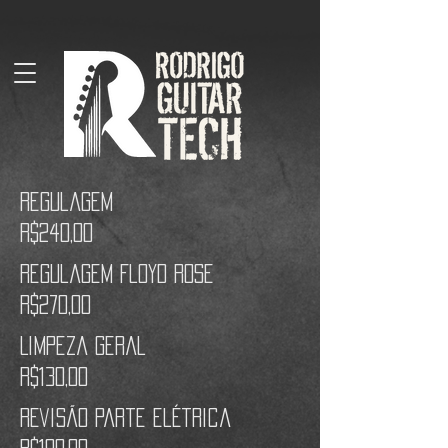
Regulagem
R$240,00
Regulagem FloyD ROSE
R$270,00
Limpeza geral
R$130,00
REvisão parte elétrica