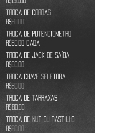
R$190,00
troca de cordas
R$60,00
troca de potenciometro
R$60,00 cada
troca de jack de saída
R$60,00
troca chave seletora
R$60,00
troca de tarraxas
R$80,00
troca de nut ou rastilho
R$60,00